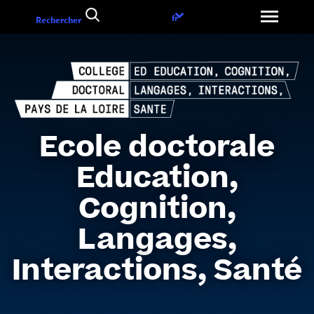
Aller
Choix
fr
Rechercher
au
de
contenu
la
langue
Ecole doctorale
Education,
Cognition,
Langages,
Interactions, Santé