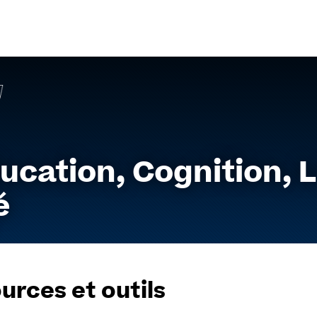
Aller
au
contenu
ducation, Cognition,
é
urces et outils