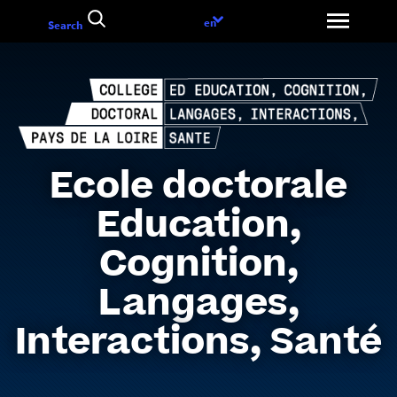
Go
Language
en
Search
to
choice
content
Ecole doctorale
Education,
Cognition,
Langages,
Interactions, Santé